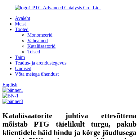
PTG Advanced Catalysts Co., Ltd.
Avaleht
Meist
Tooted
Monomeerid
Vaheained
Katalüsaatorid
Teised
Taim
Teadus- ja arendustegevus
Uudised
Võta meiega ühendust
English
Katalüsaatorite juhtiva ettevõttena
mõistab PTG täielikult turgu, pakub
klientidele häid hindu ja kõrge jõudlusega