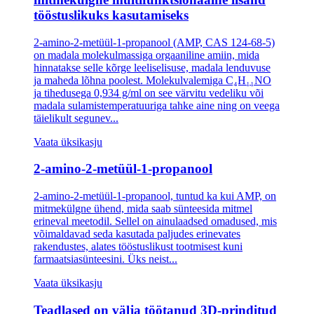
tööstuslikuks kasutamiseks
2-amino-2-metüül-1-propanool (AMP, CAS 124-68-5)
on madala molekulmassiga orgaaniline amiin, mida
hinnatakse selle kõrge leeliselisuse, madala lenduvuse
ja maheda lõhna poolest. Molekulvalemiga C₄H₁₁NO
ja tihedusega 0,934 g/ml on see värvitu vedeliku või
madala sulamistemperatuuriga tahke aine ning on veega
täielikult segunev...
Vaata üksikasju
2-amino-2-metüül-1-propanool
2-amino-2-metüül-1-propanool, tuntud ka kui AMP, on
mitmekülgne ühend, mida saab sünteesida mitmel
erineval meetodil. Sellel on ainulaadsed omadused, mis
võimaldavad seda kasutada paljudes erinevates
rakendustes, alates tööstuslikust tootmisest kuni
farmaatsiasünteesini. Üks neist...
Vaata üksikasju
Teadlased on välja töötanud 3D-prinditud