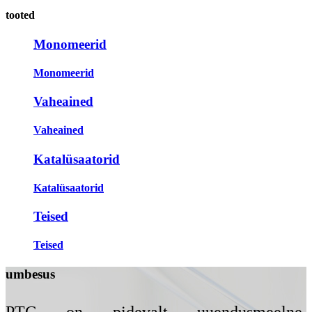
tooted
Monomeerid
Monomeerid
Vaheained
Vaheained
Katalüsaatorid
Katalüsaatorid
Teised
Teised
umbes
us
PTG on pidevalt uuendusmeelne,