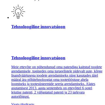
Tehnoloogiline innovatsioon
Tehnoloogiline innovatsioon
Meie ettevõte on pühendunud oma patendiga kaitstud toodete
arendamisele, tuginedes oma turueelistele pidevalt uute, kõrge
lisandväärtusega toodete arendamiseks ning kasutades täiel
määral ära põhitehnoloogiat oma tootetööstuse ahela
loomiseks ja tootesüsteemide seeria arendamiseks. Alates
asutamisest 2013. aasta septembris on ettevõttel 6 ootel
leiutise patenti, 2 väljastatud patenti ja 23 tarkvara
autoriõigust.
Vaata üksikasju