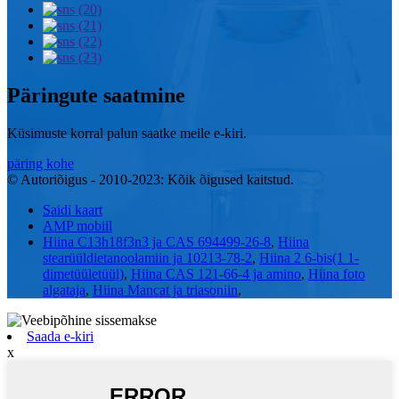
Päringute saatmine
Küsimuste korral palun saatke meile e-kiri.
päring kohe
© Autoriõigus - 2010-2023: Kõik õigused kaitstud.
Saidi kaart
AMP mobiil
Hiina C13h18f3n3 ja CAS 694499-26-8
,
Hiina
stearüüldietanoolamiin ja 10213-78-2
,
Hiina 2 6-bis(1 1-
dimetüületüül)
,
Hiina CAS 121-66-4 ja amino
,
Hiina foto
algataja
,
Hiina Mancat ja triasoniin
,
Saada e-kiri
x