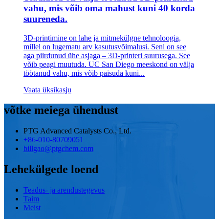
vahu, mis võib oma mahust kuni 40 korda
suureneda.
3D-printimine on lahe ja mitmekülgne tehnoloogia,
millel on lugematu arv kasutusvõimalusi. Seni on see
aga piirdunud ühe asjaga – 3D-printeri suurusega. See
võib peagi muutuda. UC San Diego meeskond on välja
töötanud vahu, mis võib paisuda kuni...
Vaata üksikasju
võtke meiega ühendust
PTG Advanced Catalysts Co., Ltd.
+86-010-80709051
billgao@ptgchem.com
Lehekülgede loend
Teadus- ja arendustegevus
Taim
Meist