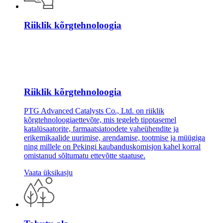
Riiklik kõrgtehnoloogia
Riiklik kõrgtehnoloogia
PTG Advanced Catalysts Co., Ltd. on riiklik
kõrgtehnoloogiaettevõte, mis tegeleb tipptasemel
katalüsaatorite, farmaatsiatoodete vaheühendite ja
erikemikaalide uurimise, arendamise, tootmise ja müügiga
ning millele on Pekingi kaubanduskomisjon kahel korral
omistanud sõltumatu ettevõtte staatuse.
Vaata üksikasju