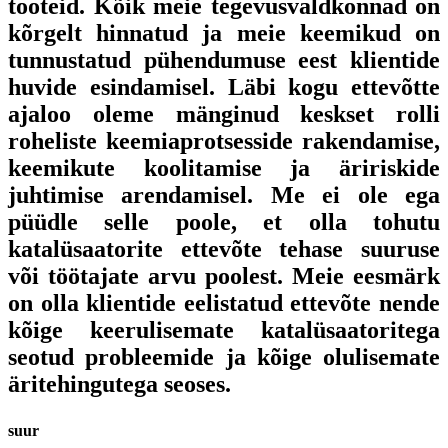
tooteid. Kõik meie tegevusvaldkonnad on
kõrgelt hinnatud ja meie keemikud on
tunnustatud pühendumuse eest klientide
huvide esindamisel. Läbi kogu ettevõtte
ajaloo oleme mänginud keskset rolli
roheliste keemiaprotsesside rakendamise,
keemikute koolitamise ja äririskide
juhtimise arendamisel. Me ei ole ega
püüdle selle poole, et olla tohutu
katalüsaatorite ettevõte tehase suuruse
või töötajate arvu poolest. Meie eesmärk
on olla klientide eelistatud ettevõte nende
kõige keerulisemate katalüsaatoritega
seotud probleemide ja kõige olulisemate
äritehingutega seoses.
suur