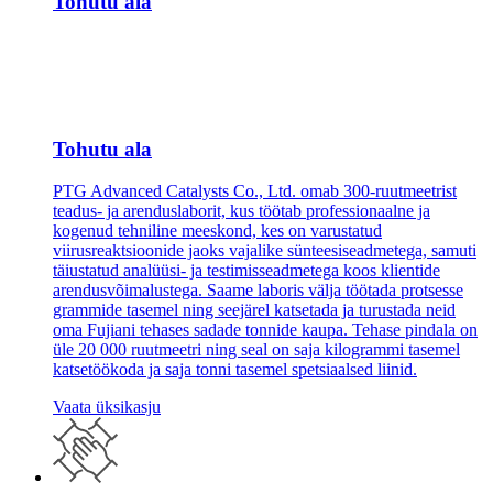
Tohutu ala
Tohutu ala
PTG Advanced Catalysts Co., Ltd. omab 300-ruutmeetrist
teadus- ja arenduslaborit, kus töötab professionaalne ja
kogenud tehniline meeskond, kes on varustatud
viirusreaktsioonide jaoks vajalike sünteesiseadmetega, samuti
täiustatud analüüsi- ja testimisseadmetega koos klientide
arendusvõimalustega. Saame laboris välja töötada protsesse
grammide tasemel ning seejärel katsetada ja turustada neid
oma Fujiani tehases sadade tonnide kaupa. Tehase pindala on
üle 20 000 ruutmeetri ning seal on saja kilogrammi tasemel
katsetöökoda ja saja tonni tasemel spetsiaalsed liinid.
Vaata üksikasju