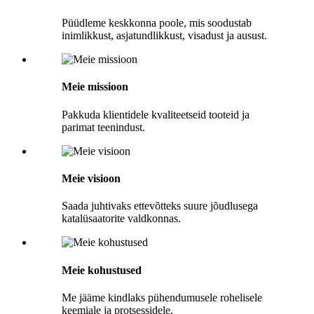
Püüdleme keskkonna poole, mis soodustab
inimlikkust, asjatundlikkust, visadust ja ausust.
Meie missioon
Pakkuda klientidele kvaliteetseid tooteid ja
parimat teenindust.
Meie visioon
Saada juhtivaks ettevõtteks suure jõudlusega
katalüsaatorite valdkonnas.
Meie kohustused
Me jääme kindlaks pühendumusele rohelisele
keemiale ja protsessidele.