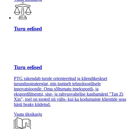
Turu eelised
Turu eelised
PTG rakendab turule orienteeritud ja kliendikeskset
turundusstrateegiat, mis tugineb tehnoloogilisele
innovatsioonile. Oma sõltumatu imekspordi- ja
ekspordilitsentsi, sise- ja rahvusvahelise kaubamärgi "Tan Zi
Xin", toel on tooted nii välis- kui ka kodumaiste klientide seas
hästi heaks kiidetud.
Vaata üksikasju