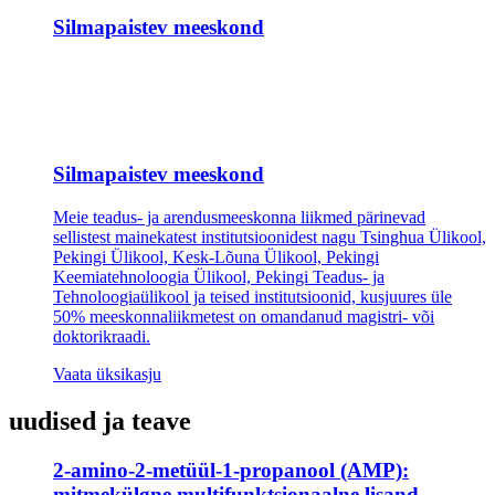
Silmapaistev meeskond
Silmapaistev meeskond
Meie teadus- ja arendusmeeskonna liikmed pärinevad
sellistest mainekatest institutsioonidest nagu Tsinghua Ülikool,
Pekingi Ülikool, Kesk-Lõuna Ülikool, Pekingi
Keemiatehnoloogia Ülikool, Pekingi Teadus- ja
Tehnoloogiaülikool ja teised institutsioonid, kusjuures üle
50% meeskonnaliikmetest on omandanud magistri- või
doktorikraadi.
Vaata üksikasju
uudised ja teave
2-amino-2-metüül-1-propanool (AMP):
mitmekülgne multifunktsionaalne lisand